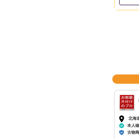
北海
本人
古物