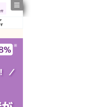
受付
ア
探す