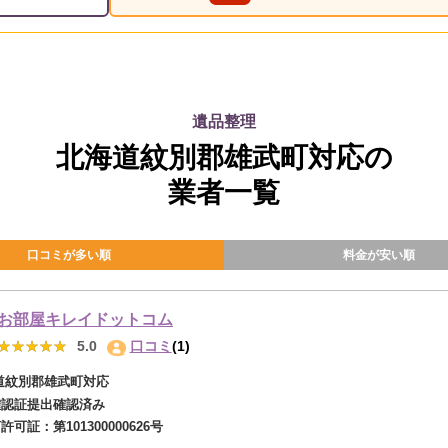
遺品整理
北海道紋別郡雄武町対応の
業者一覧
口コミが多い順
料金が安い順
お部屋キレイドットコム
★★★★★
★★★★★
5.0
口コミ
(1)
道紋別郡雄武町対応
確認証提出確認済み
商許可証：
第101300000626号