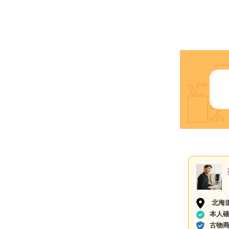
北海
本人
古物