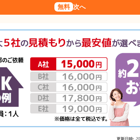
無料
次へ
更新日時:
2