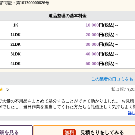
商許可証：
第101300000626号
遺品整理の基本料金
10,000
円(税込)～
1K
20,000
円(税込)～
1LDK
30,000
円(税込)～
2LDK
40,000
円(税込)～
3LDK
50,000
円(税込)～
4LDK
この業者の口コミをも
★
★
5
私は僕だ(2025
で大量の不用品をまとめて処分することができて助かりました。 お見積
寧でしたし、当日作業を担当してくれた方たちも礼儀正しく気持ちよく
した。 ありがとうございました。
詳
細を見る
無料
見積もりをしてみる