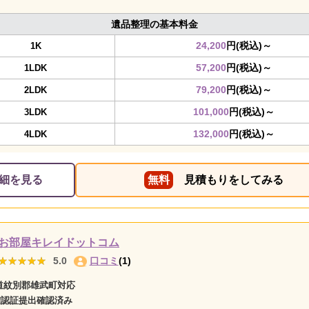
遺品整理の基本料金
24,200
円(税込)～
1K
57,200
円(税込)～
1LDK
79,200
円(税込)～
2LDK
101,000
円(税込)～
3LDK
132,000
円(税込)～
4LDK
細を見る
無料
見積もりをしてみる
お部屋キレイドットコム
★★★★★
★★★★★
5.0
口コミ
(1)
道紋別郡雄武町対応
確認証提出確認済み