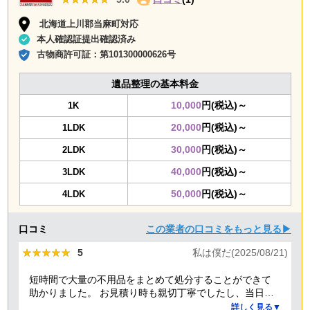
北海道上川郡当麻町対応
本人確認証提出確認済み
古物商許可証：
第101300000626号
遺品整理の基本料金
10,000
円(税込)～
1K
20,000
円(税込)～
1LDK
30,000
円(税込)～
2LDK
40,000
円(税込)～
3LDK
50,000
円(税込)～
4LDK
口コミ
この業者の口コミをもっと見る▶
★★★★★
★★★★★
5
私は僕だ(2025/08/21)
短時間で大量の不用品をまとめて処分することができて
助かりました。 お見積り時も親切丁寧でしたし、当日作
業を担当してくれた方たちも礼儀正しく気持ちよく対応
詳しく見る▼