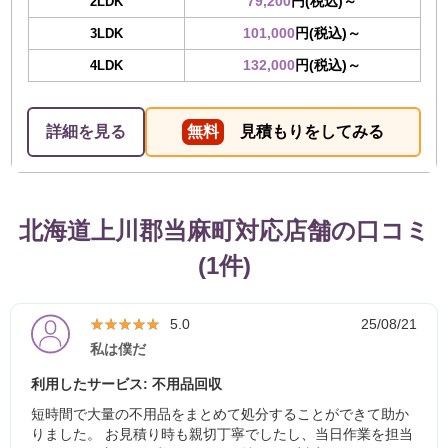
79,200
円(税込)～
2LDK
101,000
円(税込)～
3LDK
132,000
円(税込)～
4LDK
詳細を見る
無料
見積もりをしてみる
北海道上川郡当麻町対応店舗の口コミ
(1件)
★★★★★
★★★★★
5.0
25/08/21
私は僕だ
利用したサービス: 不用品回収
短時間で大量の不用品をまとめて処分することができて助か
りました。 お見積り時も親切丁寧でしたし、当日作業を担当