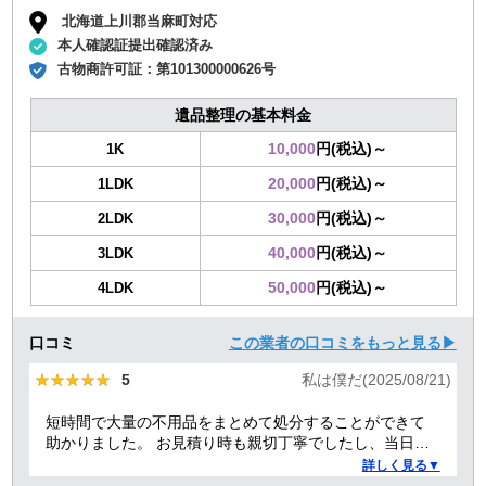
北海道上川郡当麻町対応
本人確認証提出確認済み
古物商許可証：
第101300000626号
遺品整理の基本料金
10,000
円(税込)～
1K
20,000
円(税込)～
1LDK
30,000
円(税込)～
2LDK
40,000
円(税込)～
3LDK
50,000
円(税込)～
4LDK
口コミ
この業者の口コミをもっと見る▶
★★★★★
★★★★★
5
私は僕だ(2025/08/21)
短時間で大量の不用品をまとめて処分することができて
助かりました。 お見積り時も親切丁寧でしたし、当日作
業を担当してくれた方たちも礼儀正しく気持ちよく対応
詳しく見る▼
して頂きました。 ありがとうございました。