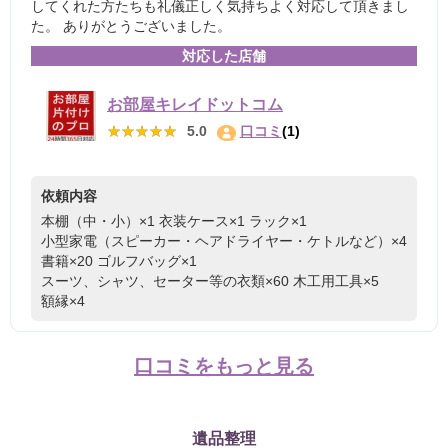
してくれた方たちも礼儀正しく気持ちよく対応して頂きまし
た。 ありがとうございました。
対応した店舗
お部屋キレイドットコム
★★★★★
★★★★★
5.0
口コミ
(1)
依頼内容
本棚（中・小）×1
衣装ケース×1
ラック×1
小型家電（スピーカー・ヘアドライヤー・ケトルなど）×4
書籍×20
ゴルフバッグ×1
スーツ、シャツ、セーター等の衣類×60
木工用工具×5
額縁×4
口コミをもっと見る
遺品整理