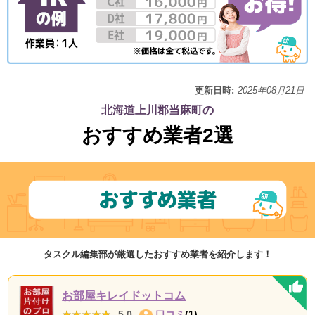
更新日時:
2025年08月21日
北海道上川郡当麻町の
おすすめ業者2選
タスクル編集部が厳選したおすすめ業者を紹介します！
お部屋キレイドットコム
★★★★★
★★★★★
5.0
口コミ
(1)