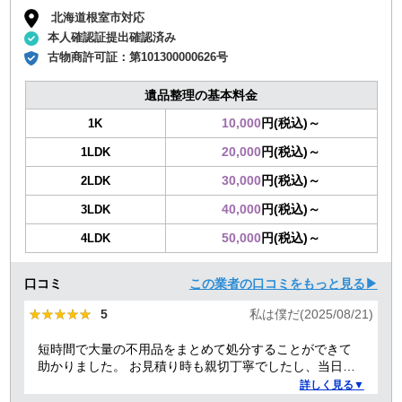
北海道根室市対応
本人確認証提出確認済み
古物商許可証：
第101300000626号
遺品整理の基本料金
10,000
円(税込)～
1K
20,000
円(税込)～
1LDK
30,000
円(税込)～
2LDK
40,000
円(税込)～
3LDK
50,000
円(税込)～
4LDK
口コミ
この業者の口コミをもっと見る▶
★★★★★
★★★★★
5
私は僕だ(2025/08/21)
短時間で大量の不用品をまとめて処分することができて
助かりました。 お見積り時も親切丁寧でしたし、当日作
業を担当してくれた方たちも礼儀正しく気持ちよく対応
詳しく見る▼
して頂きました。 ありがとうございました。