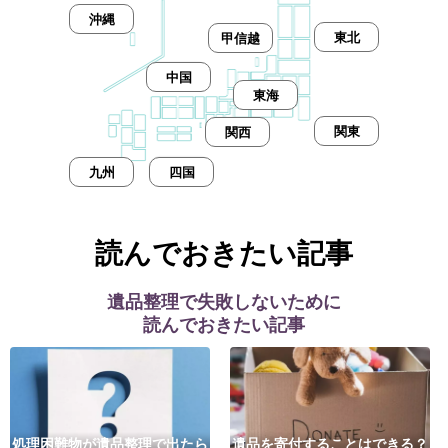
沖縄
東北
甲信越
中国
東海
関東
関西
九州
四国
読んでおきたい記事
遺品整理で失敗しないために
読んでおきたい記事
処理困難物が遺品整理で出たら
遺品を寄付することはできる？