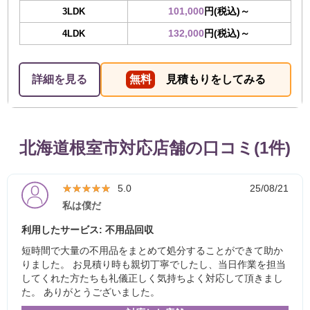
101,000
円(税込)～
3LDK
132,000
円(税込)～
4LDK
詳細を見る
無料
見積もりをしてみる
北海道根室市対応店舗の口コミ(1件)
★★★★★
★★★★★
5.0
25/08/21
私は僕だ
利用したサービス: 不用品回収
短時間で大量の不用品をまとめて処分することができて助か
りました。 お見積り時も親切丁寧でしたし、当日作業を担当
してくれた方たちも礼儀正しく気持ちよく対応して頂きまし
た。 ありがとうございました。