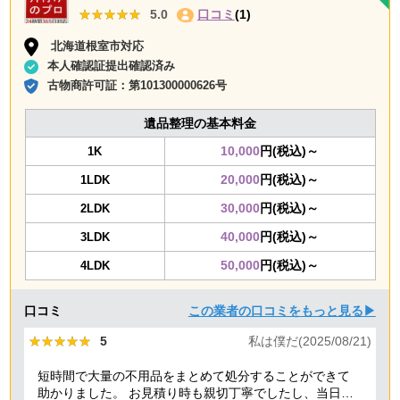
★★★★★
★★★★★
5.0
口コミ
(1)
北海道根室市対応
本人確認証提出確認済み
古物商許可証：
第101300000626号
遺品整理の基本料金
10,000
円(税込)～
1K
20,000
円(税込)～
1LDK
30,000
円(税込)～
2LDK
40,000
円(税込)～
3LDK
50,000
円(税込)～
4LDK
口コミ
この業者の口コミをもっと見る▶
★★★★★
★★★★★
5
私は僕だ(2025/08/21)
短時間で大量の不用品をまとめて処分することができて
助かりました。 お見積り時も親切丁寧でしたし、当日作