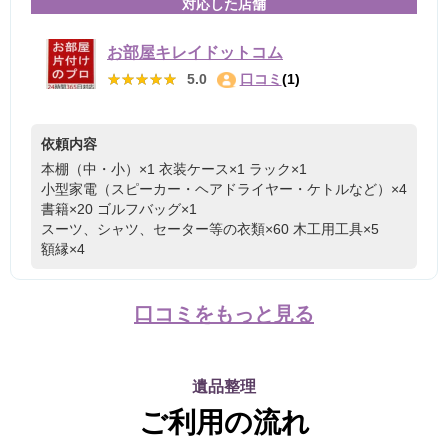
対応した店舗
お部屋キレイドットコム
★★★★★
★★★★★
5.0
口コミ
(1)
依頼内容
本棚（中・小）×1
衣装ケース×1
ラック×1
小型家電（スピーカー・ヘアドライヤー・ケトルなど）×4
書籍×20
ゴルフバッグ×1
スーツ、シャツ、セーター等の衣類×60
木工用工具×5
額縁×4
口コミをもっと見る
遺品整理
ご利用の流れ