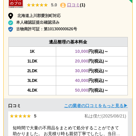
★★★★★
★★★★★
5.0
口コミ
(1)
北海道上川郡愛別町対応
本人確認証提出確認済み
古物商許可証：
第101300000626号
遺品整理の基本料金
10,000
円(税込)～
1K
20,000
円(税込)～
1LDK
30,000
円(税込)～
2LDK
40,000
円(税込)～
3LDK
50,000
円(税込)～
4LDK
口コミ
この業者の口コミをもっと見る▶
★★★★★
★★★★★
5
私は僕だ(2025/08/21)
短時間で大量の不用品をまとめて処分することができて
助かりました。 お見積り時も親切丁寧でしたし、当日作