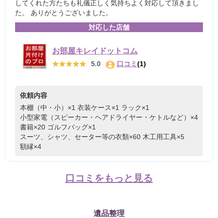
してくれた方たちも礼儀正しく気持ちよく対応して頂きまし
た。 ありがとうございました。
対応した店舗
お部屋キレイドットコム
★★★★★
★★★★★
5.0
口コミ
(1)
依頼内容
本棚（中・小）×1
衣装ケース×1
ラック×1
小型家電（スピーカー・ヘアドライヤー・ケトルなど）×4
書籍×20
ゴルフバッグ×1
スーツ、シャツ、セーター等の衣類×60
木工用工具×5
額縁×4
口コミをもっと見る
遺品整理