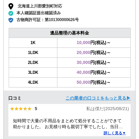
北海道上川郡愛別町対応
本人確認証提出確認済み
古物商許可証：
第101300000626号
遺品整理の基本料金
10,000
円(税込)～
1K
20,000
円(税込)～
1LDK
30,000
円(税込)～
2LDK
40,000
円(税込)～
3LDK
50,000
円(税込)～
4LDK
口コミ
この業者の口コミをもっと見る▶
★★★★★
★★★★★
5
私は僕だ(2025/08/21)
短時間で大量の不用品をまとめて処分することができて
助かりました。 お見積り時も親切丁寧でしたし、当日作
業を担当してくれた方たちも礼儀正しく気持ちよく対応
詳しく見る▼
して頂きました。 ありがとうございました。