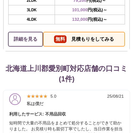
79,200
円(税込)～
2LDK
101,000
円(税込)～
3LDK
132,000
円(税込)～
4LDK
詳細を見る
無料
見積もりをしてみる
北海道上川郡愛別町対応店舗の口コミ
(1件)
★★★★★
★★★★★
5.0
25/08/21
私は僕だ
利用したサービス: 不用品回収
短時間で大量の不用品をまとめて処分することができて助か
りました。 お見積り時も親切丁寧でしたし、当日作業を担当