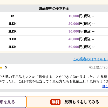
遺品整理の基本料金
10,000
円(税込)～
1K
20,000
円(税込)～
1LDK
30,000
円(税込)～
2LDK
40,000
円(税込)～
3LDK
50,000
円(税込)～
4LDK
この業者の口コミをも
★
★
5
私は僕だ(2025
で大量の不用品をまとめて処分することができて助かりました。 お見積
寧でしたし、当日作業を担当してくれた方たちも礼儀正しく気持ちよく
した。 ありがとうございました。
詳
細を見る
無料
見積もりをしてみる