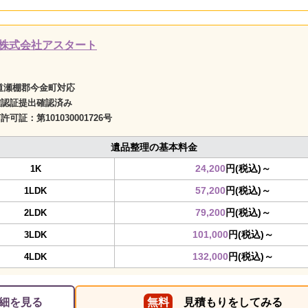
株式会社アスタート
道瀬棚郡今金町対応
確認証提出確認済み
商許可証：
第101030001726号
遺品整理の基本料金
24,200
円(税込)～
1K
57,200
円(税込)～
1LDK
79,200
円(税込)～
2LDK
101,000
円(税込)～
3LDK
132,000
円(税込)～
4LDK
細を見る
無料
見積もりをしてみる