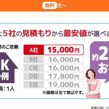
無料
次へ
更新日時:
2