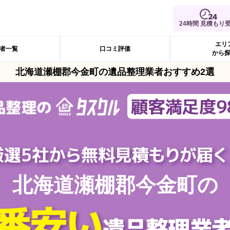
24時間 見積もり
エリ
者一覧
口コミ評価
から
北海道瀬棚郡今金町の遺品整理業者おすすめ2選
北海道瀬棚郡今金町の