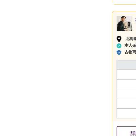
北海
本人
古物
詳