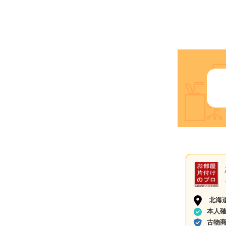
北海
本人
古物