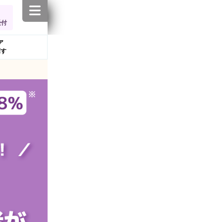
受付
ア
探す