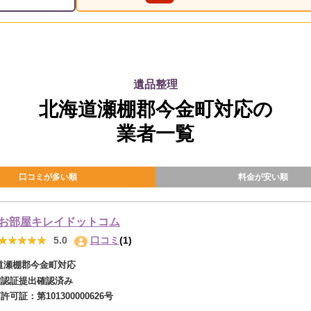
遺品整理
北海道瀬棚郡今金町対応の
業者一覧
口コミが多い順
料金が安い順
お部屋キレイドットコム
★★★★★
★★★★★
5.0
口コミ
(1)
道瀬棚郡今金町対応
確認証提出確認済み
商許可証：
第101300000626号