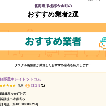
北海道瀬棚郡今金町の
おすすめ業者2選
タスクル編集部が厳選したおすすめ業者を紹介します！
お部屋キレイドットコム
★★★★★
★★★★★
5.0
口コミ
(1)
道瀬棚郡今金町対応
確認証提出確認済み
商許可証：
第101300000626号