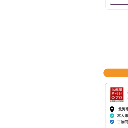
北海
本人
古物