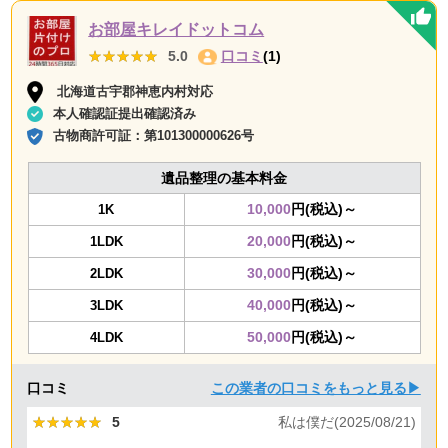
お部屋キレイドットコム
★★★★★
★★★★★
5.0
口コミ
(1)
北海道古宇郡神恵内村対応
本人確認証提出確認済み
古物商許可証：
第101300000626号
遺品整理の基本料金
10,000
円(税込)～
1K
20,000
円(税込)～
1LDK
30,000
円(税込)～
2LDK
40,000
円(税込)～
3LDK
50,000
円(税込)～
4LDK
口コミ
この業者の口コミをもっと見る▶
★★★★★
★★★★★
5
私は僕だ(2025/08/21)