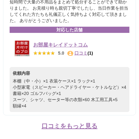
短時間で大量の不用品をまとめて処分することができて助か
りました。 お見積り時も親切丁寧でしたし、当日作業を担当
してくれた方たちも礼儀正しく気持ちよく対応して頂きまし
た。 ありがとうございました。
対応した店舗
お部屋キレイドットコム
★★★★★
★★★★★
5.0
口コミ
(1)
依頼内容
本棚（中・小）×1
衣装ケース×1
ラック×1
小型家電（スピーカー・ヘアドライヤー・ケトルなど）×4
書籍×20
ゴルフバッグ×1
スーツ、シャツ、セーター等の衣類×60
木工用工具×5
額縁×4
口コミをもっと見る