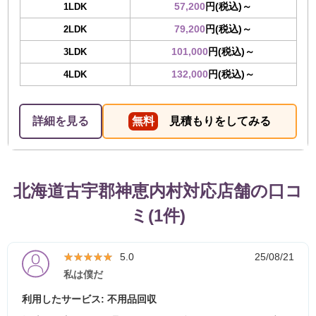
57,200
円(税込)～
1LDK
79,200
円(税込)～
2LDK
101,000
円(税込)～
3LDK
132,000
円(税込)～
4LDK
詳細を見る
無料
見積もりをしてみる
北海道古宇郡神恵内村対応店舗の口コ
ミ(1件)
★★★★★
★★★★★
5.0
25/08/21
私は僕だ
利用したサービス: 不用品回収