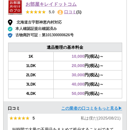
お部屋キレイドットコム
★★★★★
★★★★★
5.0
口コミ
(1)
北海道古宇郡神恵内村対応
本人確認証提出確認済み
古物商許可証：
第101300000626号
遺品整理の基本料金
10,000
円(税込)～
1K
20,000
円(税込)～
1LDK
30,000
円(税込)～
2LDK
40,000
円(税込)～
3LDK
50,000
円(税込)～
4LDK
口コミ
この業者の口コミをもっと見る▶
★★★★★
★★★★★
5
私は僕だ(2025/08/21)
短時間で大量の不用品をまとめて処分することができて