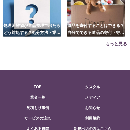
処理困難物が遺品整理で出たら
遺品を寄付することはできる？
どう対処する？処分方法・業者
自分でできる遺品の寄付・寄贈
の選び方は？
先はこちら
もっと見る
TOP
タスクル
業者一覧
メディア
見積もり事例
お知らせ
サービスの流れ
利用規約
よくある質問
新規出店の方はこちら