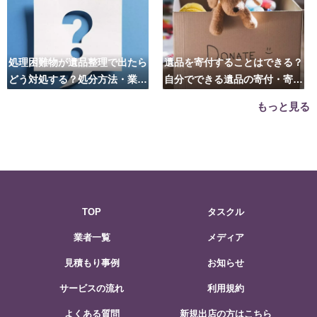
処理困難物が遺品整理で出たら
遺品を寄付することはできる？
どう対処する？処分方法・業者
自分でできる遺品の寄付・寄贈
の選び方は？
先はこちら
もっと見る
TOP
タスクル
業者一覧
メディア
見積もり事例
お知らせ
サービスの流れ
利用規約
よくある質問
新規出店の方はこちら