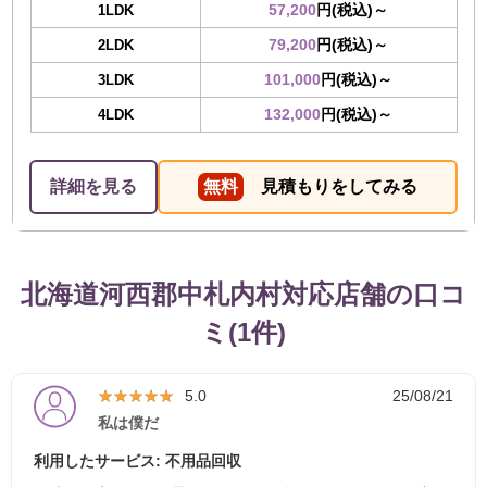
57,200
円(税込)～
1LDK
79,200
円(税込)～
2LDK
101,000
円(税込)～
3LDK
132,000
円(税込)～
4LDK
詳細を見る
無料
見積もりをしてみる
北海道河西郡中札内村対応店舗の口コ
ミ(1件)
★★★★★
★★★★★
5.0
25/08/21
私は僕だ
利用したサービス: 不用品回収