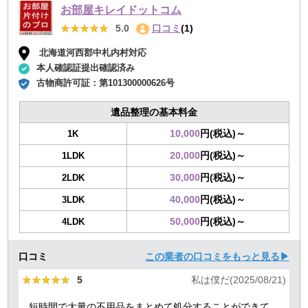
お部屋キレイドットコム
★★★★★
★★★★★
5.0
口コミ
(1)
北海道河西郡中札内村対応
本人確認証提出確認済み
古物商許可証：
第101300000626号
遺品整理の基本料金
10,000
円(税込)～
1K
20,000
円(税込)～
1LDK
30,000
円(税込)～
2LDK
40,000
円(税込)～
3LDK
50,000
円(税込)～
4LDK
口コミ
この業者の口コミをもっと見る▶
★★★★★
★★★★★
5
私は僕だ(2025/08/21)
短時間で大量の不用品をまとめて処分することができて