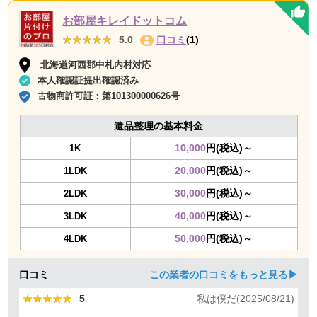
お部屋キレイドットコム
★★★★★
★★★★★
5.0
口コミ
(1)
北海道河西郡中札内村対応
本人確認証提出確認済み
古物商許可証：
第101300000626号
遺品整理の基本料金
10,000
円(税込)～
1K
20,000
円(税込)～
1LDK
30,000
円(税込)～
2LDK
40,000
円(税込)～
3LDK
50,000
円(税込)～
4LDK
口コミ
この業者の口コミをもっと見る▶
★★★★★
★★★★★
5
私は僕だ(2025/08/21)