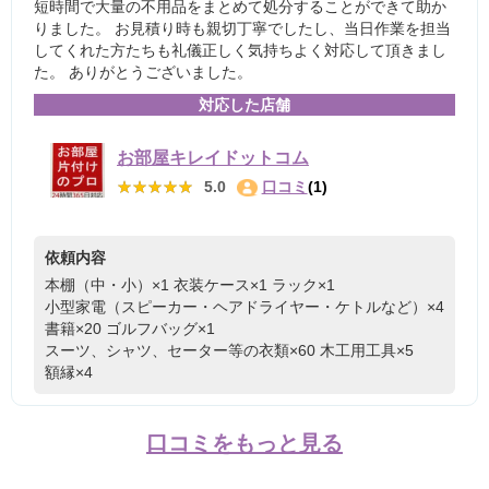
短時間で大量の不用品をまとめて処分することができて助か
りました。 お見積り時も親切丁寧でしたし、当日作業を担当
してくれた方たちも礼儀正しく気持ちよく対応して頂きまし
た。 ありがとうございました。
対応した店舗
お部屋キレイドットコム
★★★★★
★★★★★
5.0
口コミ
(1)
依頼内容
本棚（中・小）×1
衣装ケース×1
ラック×1
小型家電（スピーカー・ヘアドライヤー・ケトルなど）×4
書籍×20
ゴルフバッグ×1
スーツ、シャツ、セーター等の衣類×60
木工用工具×5
額縁×4
口コミをもっと見る