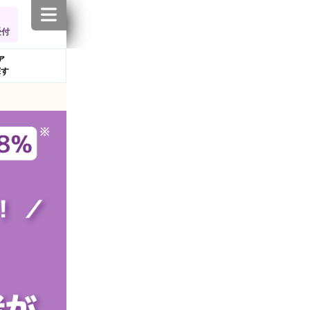
受付
ア
探す