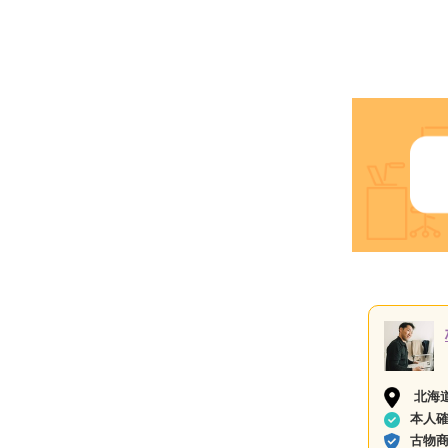
北海
本人
古物