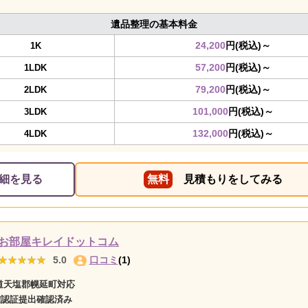
遺品整理の基本料金
24,200
円(税込)～
1K
57,200
円(税込)～
1LDK
79,200
円(税込)～
2LDK
101,000
円(税込)～
3LDK
132,000
円(税込)～
4LDK
細を見る
無料
見積もりをしてみる
お部屋キレイドットコム
★★★★★
★★★★★
5.0
口コミ
(1)
道天塩郡幌延町対応
確認証提出確認済み