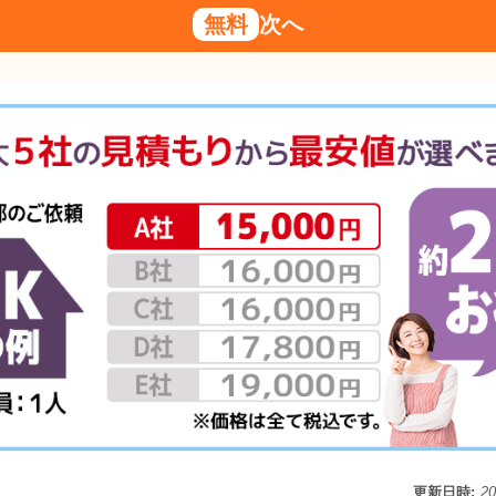
無料
次へ
更新日時:
2