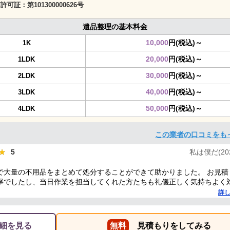
商許可証：
第101300000626号
遺品整理の基本料金
10,000
円(税込)～
1K
20,000
円(税込)～
1LDK
30,000
円(税込)～
2LDK
40,000
円(税込)～
3LDK
50,000
円(税込)～
4LDK
この業者の口コミをも
★
★
5
私は僕だ(2025
で大量の不用品をまとめて処分することができて助かりました。 お見積
寧でしたし、当日作業を担当してくれた方たちも礼儀正しく気持ちよく
した。 ありがとうございました。
詳
細を見る
無料
見積もりをしてみる