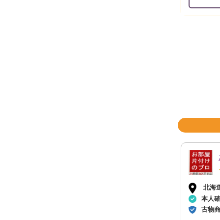
北海
本人
古物