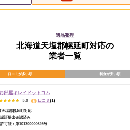
遺品整理
北海道天塩郡幌延町対応の
業者一覧
口コミが多い順
料金が安い順
お部屋キレイドットコム
★★★★★
★★★★★
5.0
口コミ
(1)
道天塩郡幌延町対応
確認証提出確認済み
商許可証：
第101300000626号