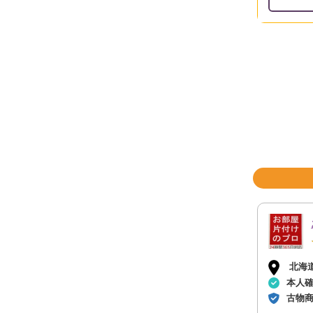
北海
本人
古物