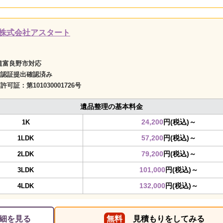
株式会社アスタート
道富良野市対応
確認証提出確認済み
商許可証：
第101030001726号
遺品整理の基本料金
24,200
円(税込)～
1K
57,200
円(税込)～
1LDK
79,200
円(税込)～
2LDK
101,000
円(税込)～
3LDK
132,000
円(税込)～
4LDK
細を見る
無料
見積もりをしてみる