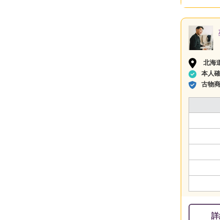
北海
本人
古物
詳