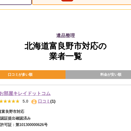
遺品整理
北海道富良野市対応の
業者一覧
口コミが多い順
料金が安い順
お部屋キレイドットコム
★★★★★
★★★★★
5.0
口コミ
(1)
道富良野市対応
確認証提出確認済み
商許可証：
第101300000626号