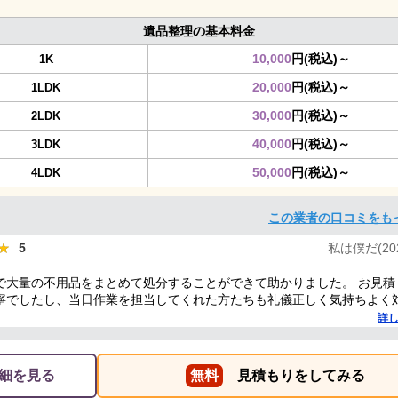
遺品整理の基本料金
10,000
円(税込)～
1K
20,000
円(税込)～
1LDK
30,000
円(税込)～
2LDK
40,000
円(税込)～
3LDK
50,000
円(税込)～
4LDK
この業者の口コミをも
★
★
5
私は僕だ(2025
で大量の不用品をまとめて処分することができて助かりました。 お見積
寧でしたし、当日作業を担当してくれた方たちも礼儀正しく気持ちよく
した。 ありがとうございました。
詳
細を見る
無料
見積もりをしてみる