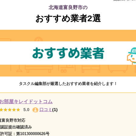
北海道富良野市の
おすすめ業者2選
タスクル編集部が厳選したおすすめ業者を紹介します！
お部屋キレイドットコム
★★★★★
★★★★★
5.0
口コミ
(1)
道富良野市対応
確認証提出確認済み
商許可証：
第101300000626号