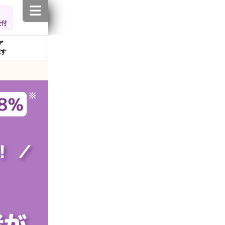
受付
ア
探す