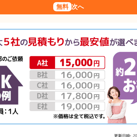
無料
次へ
更新日時:
2