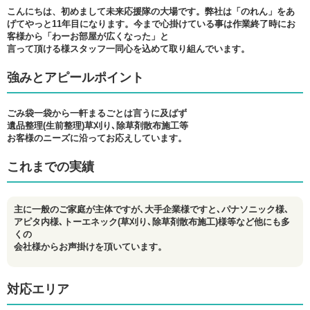
こんにちは、初めまして未来応援隊の大場です。弊社は「のれん」をあ
げてやっと11年目になります。今まで心掛けている事は作業終了時にお
客様から「わーお部屋が広くなった」と
言って頂ける様スタッフ一同心を込めて取り組んでいます。
強みとアピールポイント
ごみ袋一袋から一軒まるごとは言うに及ばず
遺品整理(生前整理)草刈り､除草剤散布施工等
お客様のニーズに沿ってお応えしています。
これまでの実績
主に一般のご家庭が主体ですが､大手企業様ですと､パナソニック様､
アピタ内様､トーエネック(草刈り､除草剤散布施工)様等など他にも多
くの
会社様からお声掛けを頂いています。
対応エリア