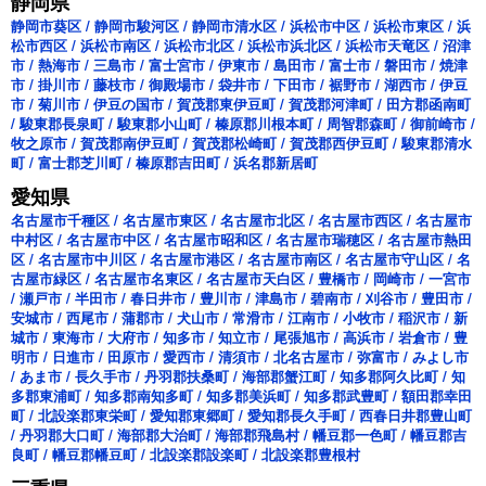
静岡県
静岡市葵区
/
静岡市駿河区
/
静岡市清水区
/
浜松市中区
/
浜松市東区
/
浜
松市西区
/
浜松市南区
/
浜松市北区
/
浜松市浜北区
/
浜松市天竜区
/
沼津
市
/
熱海市
/
三島市
/
富士宮市
/
伊東市
/
島田市
/
富士市
/
磐田市
/
焼津
市
/
掛川市
/
藤枝市
/
御殿場市
/
袋井市
/
下田市
/
裾野市
/
湖西市
/
伊豆
市
/
菊川市
/
伊豆の国市
/
賀茂郡東伊豆町
/
賀茂郡河津町
/
田方郡函南町
/
駿東郡長泉町
/
駿東郡小山町
/
榛原郡川根本町
/
周智郡森町
/
御前崎市
/
牧之原市
/
賀茂郡南伊豆町
/
賀茂郡松崎町
/
賀茂郡西伊豆町
/
駿東郡清水
町
/
富士郡芝川町
/
榛原郡吉田町
/
浜名郡新居町
愛知県
名古屋市千種区
/
名古屋市東区
/
名古屋市北区
/
名古屋市西区
/
名古屋市
中村区
/
名古屋市中区
/
名古屋市昭和区
/
名古屋市瑞穂区
/
名古屋市熱田
区
/
名古屋市中川区
/
名古屋市港区
/
名古屋市南区
/
名古屋市守山区
/
名
古屋市緑区
/
名古屋市名東区
/
名古屋市天白区
/
豊橋市
/
岡崎市
/
一宮市
/
瀬戸市
/
半田市
/
春日井市
/
豊川市
/
津島市
/
碧南市
/
刈谷市
/
豊田市
/
安城市
/
西尾市
/
蒲郡市
/
犬山市
/
常滑市
/
江南市
/
小牧市
/
稲沢市
/
新
城市
/
東海市
/
大府市
/
知多市
/
知立市
/
尾張旭市
/
高浜市
/
岩倉市
/
豊
明市
/
日進市
/
田原市
/
愛西市
/
清須市
/
北名古屋市
/
弥富市
/
みよし市
/
あま市
/
長久手市
/
丹羽郡扶桑町
/
海部郡蟹江町
/
知多郡阿久比町
/
知
多郡東浦町
/
知多郡南知多町
/
知多郡美浜町
/
知多郡武豊町
/
額田郡幸田
町
/
北設楽郡東栄町
/
愛知郡東郷町
/
愛知郡長久手町
/
西春日井郡豊山町
/
丹羽郡大口町
/
海部郡大治町
/
海部郡飛島村
/
幡豆郡一色町
/
幡豆郡吉
良町
/
幡豆郡幡豆町
/
北設楽郡設楽町
/
北設楽郡豊根村