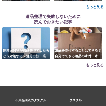
い・費用相場も
場も
もっと見る
遺品整理で失敗しないために
読んでおきたい記事
処理困難物が遺品整理で出たら
遺品を寄付することはできる？
どう対処する？処分方法・業者
自分でできる遺品の寄付・寄贈
の選び方は？
先はこちら
もっと見る
不用品回収のタスクル
タスクル