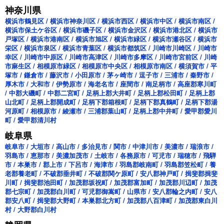
神奈川県
横浜市鶴見区
/
横浜市神奈川区
/
横浜市西区
/
横浜市中区
/
横浜市南区
/
横浜市保土ケ谷区
/
横浜市磯子区
/
横浜市金沢区
/
横浜市港北区
/
横浜市
戸塚区
/
横浜市港南区
/
横浜市旭区
/
横浜市緑区
/
横浜市瀬谷区
/
横浜市
栄区
/
横浜市泉区
/
横浜市青葉区
/
横浜市都筑区
/
川崎市川崎区
/
川崎市
幸区
/
川崎市中原区
/
川崎市高津区
/
川崎市多摩区
/
川崎市宮前区
/
川崎
市麻生区
/
相模原市緑区
/
相模原市中央区
/
相模原市南区
/
横須賀市
/
平
塚市
/
鎌倉市
/
藤沢市
/
小田原市
/
茅ヶ崎市
/
逗子市
/
三浦市
/
秦野市
/
厚木市
/
大和市
/
伊勢原市
/
海老名市
/
座間市
/
南足柄市
/
高座郡寒川町
/
中郡大磯町
/
中郡二宮町
/
足柄上郡大井町
/
足柄上郡松田町
/
足柄上郡
山北町
/
足柄上郡開成町
/
足柄下郡箱根町
/
足柄下郡真鶴町
/
足柄下郡湯
河原町
/
相模原市
/
綾瀬市
/
三浦郡葉山町
/
足柄上郡中井町
/
愛甲郡愛川
町
/
愛甲郡清川村
岐阜県
岐阜市
/
大垣市
/
高山市
/
多治見市
/
関市
/
中津川市
/
美濃市
/
瑞浪市
/
羽島市
/
恵那市
/
美濃加茂市
/
土岐市
/
各務原市
/
可児市
/
瑞穂市
/
飛騨
市
/
本巣市
/
郡上市
/
下呂市
/
海津市
/
羽島郡岐南町
/
羽島郡笠松町
/
養
老郡養老町
/
不破郡垂井町
/
不破郡関ケ原町
/
安八郡神戸町
/
揖斐郡揖斐
川町
/
揖斐郡池田町
/
加茂郡坂祝町
/
加茂郡富加町
/
加茂郡川辺町
/
加茂
郡七宗町
/
加茂郡白川町
/
可児郡御嵩町
/
山県市
/
安八郡輪之内町
/
安八
郡安八町
/
揖斐郡大野町
/
本巣郡北方町
/
加茂郡八百津町
/
加茂郡東白川
村
/
大野郡白川村