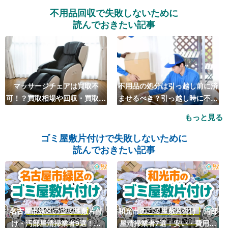
不用品回収で失敗しないために
読んでおきたい記事
マッサージチェアは買取不
不用品の処分は引っ越し前に済
可！？買取相場や回収・買取の
ませるべき？引っ越し時に不用
おすすめ業者5選も紹介
品処分をするベストタイミング
もっと見る
とは
ゴミ屋敷片付けで失敗しないために
読んでおきたい記事
名古屋市緑区のゴミ屋敷片付
和光市のゴミ屋敷片付け・汚部
け・汚部屋清掃業者9選！安
屋清掃業者7選！安い・費用相