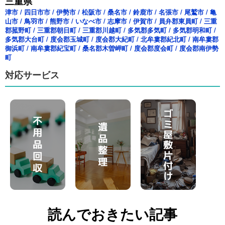
三重県
津市
/
四日市市
/
伊勢市
/
松阪市
/
桑名市
/
鈴鹿市
/
名張市
/
尾鷲市
/
亀
山市
/
鳥羽市
/
熊野市
/
いなべ市
/
志摩市
/
伊賀市
/
員弁郡東員町
/
三重
郡菰野町
/
三重郡朝日町
/
三重郡川越町
/
多気郡多気町
/
多気郡明和町
/
多気郡大台町
/
度会郡玉城町
/
度会郡大紀町
/
北牟婁郡紀北町
/
南牟婁郡
御浜町
/
南牟婁郡紀宝町
/
桑名郡木曽岬町
/
度会郡度会町
/
度会郡南伊勢
町
対応サービス
読んでおきたい記事